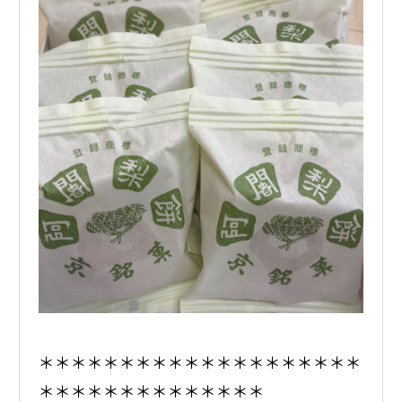
＊＊＊＊＊＊＊＊＊＊＊＊＊＊＊＊＊＊＊＊
＊＊＊＊＊＊＊＊＊＊＊＊＊＊