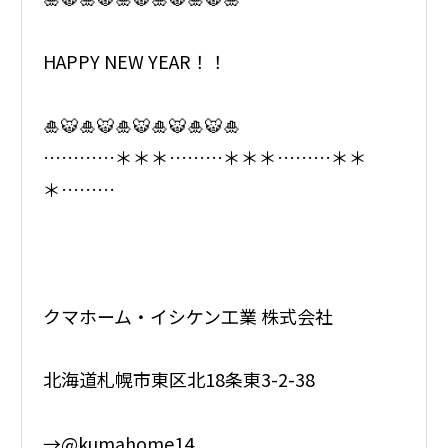
HAPPY NEW YEAR！！
🎍🐯🎍🐯🎍🐯🎍🐯🎍🐯🎍
…………＊＊＊………＊＊＊………＊＊
＊………
クマホーム・イシケン工業 株式会社
北海道札幌市東区北18条東3-2-38
→@kumahome14