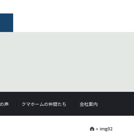
報
の声
クマホームの仲間たち
会社案内
img02