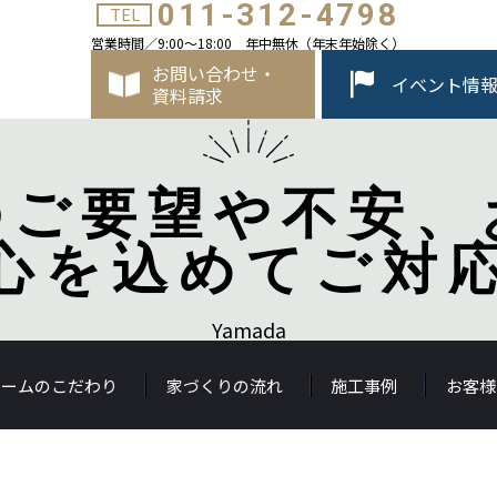
011-312-4798
TEL
営業時間／9:00～18:00 年中無休（年末年始除く）
お問い合わせ・
イベント情
資料請求
のご要望や不安、
心を込めてご対
Yamada
ホームのこだわり
家づくりの流れ
施工事例
お客様