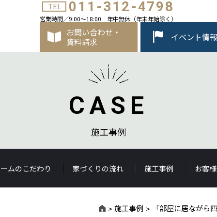
011-312-4798
TEL
営業時間／9:00～18:00 年中無休（年末年始除く）
お問い合わせ・
イベント情
資料請求
CASE
施工事例
ホームのこだわり
家づくりの流れ
施工事例
お客様
施工事例
「部屋に居ながら